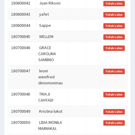
180600042
Juan Rikson
Tidak Lulus
180600043
yafet
Tidak Lulus
180600044
Sappe
Tidak Lulus
180700045
WELLEM
Tidak Lulus
180700046
GRACE
Tidak Lulus
CAROLINA
SAMBNO
180700047
leoni
Tidak Lulus
wenifred
dimomonmau
180700048
TRIAJI
Tidak Lulus
CAHYADI
180700049
Kristina lukut
Tidak Lulus
180700050
LIDIA MONILA
Tidak Lulus
MAIMAKAL