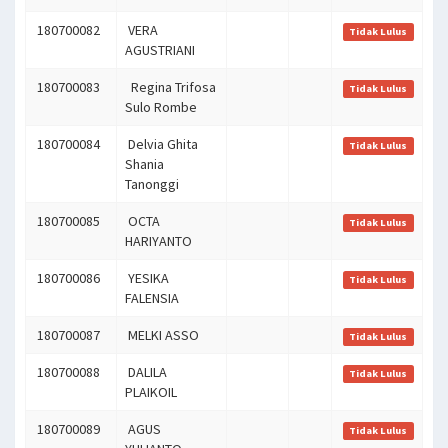
180700082
VERA
Tidak Lulus
AGUSTRIANI
180700083
Regina Trifosa
Tidak Lulus
Sulo Rombe
180700084
Delvia Ghita
Tidak Lulus
Shania
Tanonggi
180700085
OCTA
Tidak Lulus
HARIYANTO
180700086
YESIKA
Tidak Lulus
FALENSIA
180700087
MELKI ASSO
Tidak Lulus
180700088
DALILA
Tidak Lulus
PLAIKOIL
180700089
AGUS
Tidak Lulus